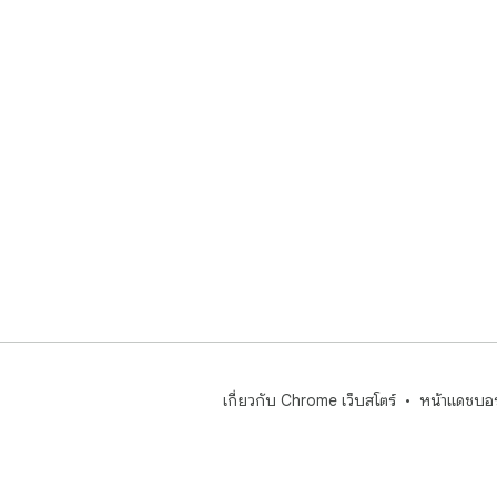
เกี่ยวกับ Chrome เว็บสโตร์
หน้าแดชบอร