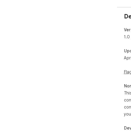
De
Ver
1.0
Up
Apr
Fla
Non
Thi
con
con
you
Dev