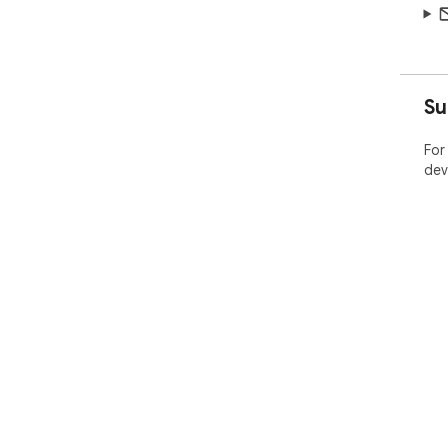
Su
For
dev