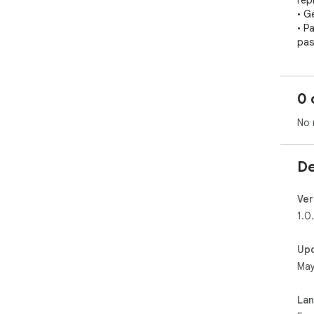
repl
• G
• P
pas
• F
✦ 
0 
Twi
Web
No 
inpu
✦ Y
De
Cre
con
pro
Ver
1.0
✦ C
Fre
Up
$19
May
Req
La