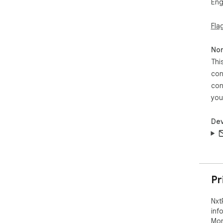
Eng
Fla
Non
Thi
con
con
you
Dev
Pr
Nxt
inf
Mor