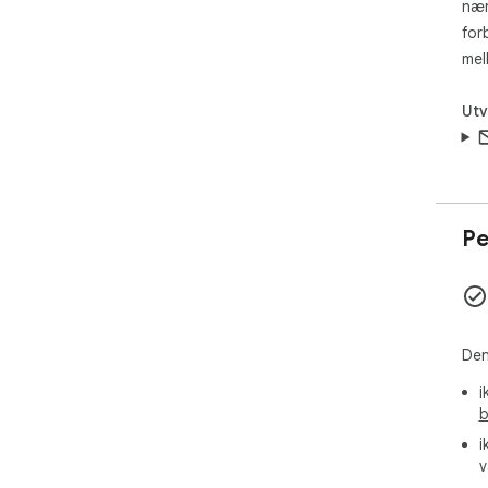
nær
for
mel
Utv
Pe
Den
i
b
i
v