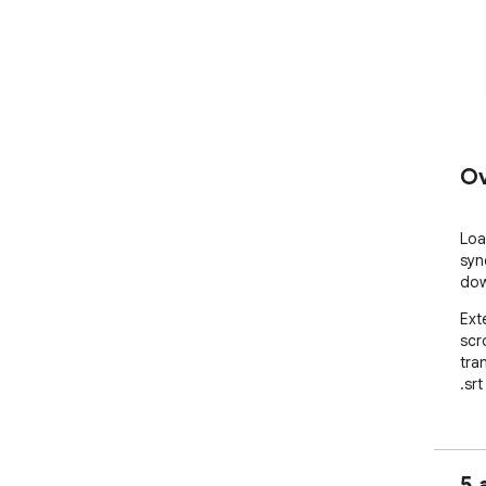
Ov
Loa
syn
dow
Ext
scr
tra
.srt
5 