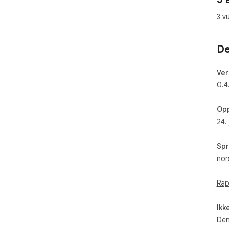
3 v
De
Ver
0.4
Opp
24. 
Spr
nor
Rap
Ikk
Den