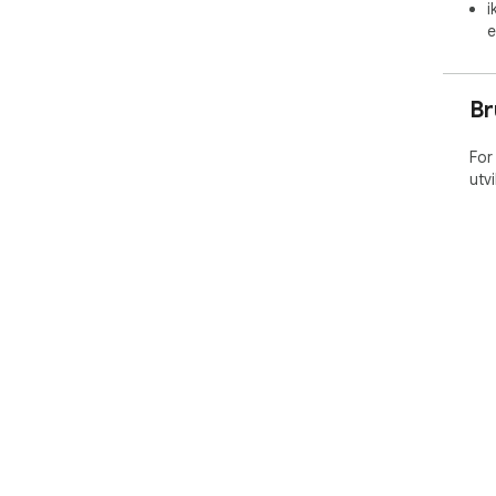
i
e
Br
For
utv