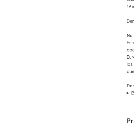
• S
19 
esc
• L
Den
per
• U
act
No 
Est
ope
Eur
los
que
Des
Pr