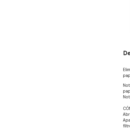
De
Eli
pap
Not
pap
Not
CÓM
Abr
Apa
filt