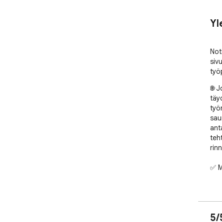
Yl
Not
siv
työ
🌐 
täy
työ
sau
ant
teh
rinn
✅ M
➤ H
taha
➤ N
5/
vers