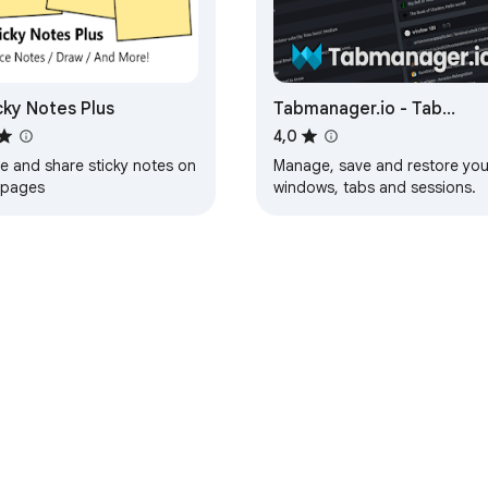
cky Notes Plus
Tabmanager.io - Tab
Session Manager
4,0
e and share sticky notes on
Manage, save and restore you
pages
windows, tabs and sessions.
me
Painel de Controlo do Programador
Política de Privacidade