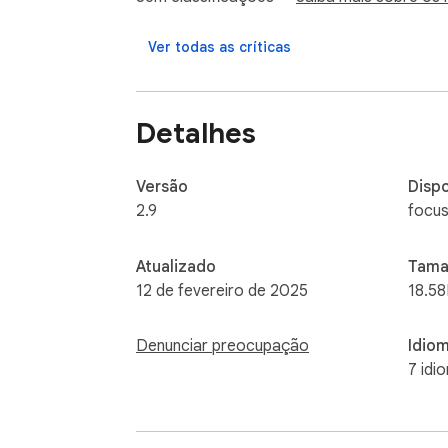
Interface Limpa

Projetada para produtividade, prioriza a simp
Ver todas as críticas
Seja você estudante, profissional ou entusi
mais deixe escapar uma boa ideia!
Detalhes
Versão
Dispo
2.9
focus
Atualizado
Tama
12 de fevereiro de 2025
18.5
Denunciar preocupação
Idio
7 idi