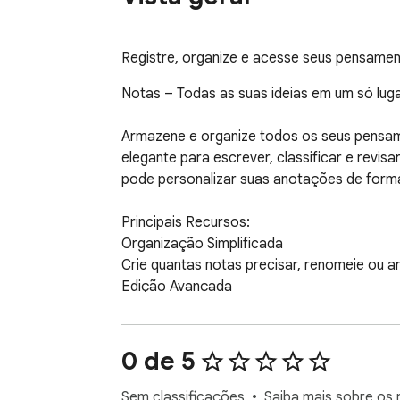
Registre, organize e acesse seus pensamen
Notas – Todas as suas ideias em um só luga
Armazene e organize todos os seus pensame
elegante para escrever, classificar e revisa
pode personalizar suas anotações de forma 
Principais Recursos:

Organização Simplificada

Crie quantas notas precisar, renomeie ou 
Edição Avançada

Aplique formatações em negrito, itálico ou 
Pesquisa Rápida

Encontre instantaneamente a nota que está 
0 de 5
Salvamento Automático

Suas notas ficam armazenadas no navegado
Sem classificações
Saiba mais sobre os r