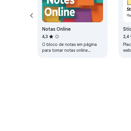
Notas Online
Sti
4,3
2,4
O bloco de notas em página
Plac
para tomar notas online
web
diretamente em qualquer
página da web. Sem login,
salvamento automático,…
Acerca da Web Store do Chro