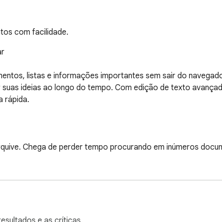
tos com facilidade.
r

ntos, listas e informações importantes sem sair do navegador
r suas ideias ao longo do tempo. Com edição de texto avançada (n
rápida.

arquive. Chega de perder tempo procurando em inúmeros docum
sublinhado e insira listas com marcadores ou numeradas para es
procurando com um sistema de classificação claro e uma visual
r, então nada se perde em caso de fechamento inesperado.

esultados e as críticas.