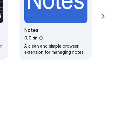
Notes
0,0
r
A clean and simple browser
extension for managing notes.
Termos de Utilização
Ajuda