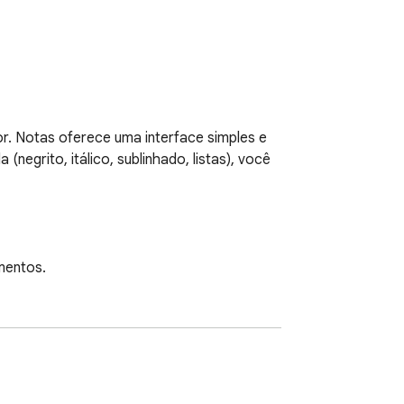
. Notas oferece uma interface simples e 
egrito, itálico, sublinhado, listas), você 
entos.

truturar suas ideias.

ização intuitiva.
