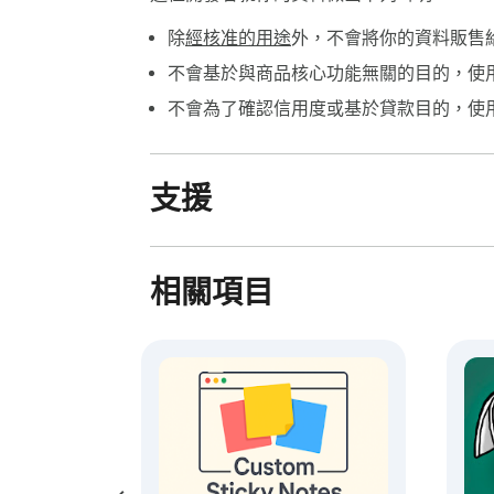
💻 輕鬆多任務處理

除
經核准的用途
外，不會將你的資料販售
使用 NotePADD - 離線記事本實時
還是為重大項目進行頭腦風暴，這個擴展程
不會基於與商品核心功能無關的目的，使
記事本在這裡幫助您。

不會為了確認信用度或基於貸款目的，使
👀 誰能從 NotePADD - 離線記事本中受益？

👤 學生：保持筆記以組織研究和學習。

支援
👤 專業人士：使用我們的擴展程序高效地開
👤 創意人士：使用快速筆記功能將稍縱即逝
📈 擴展您的生產力

相關項目
• 使用強大的離線筆記功能離線訪問所有條目
• 使用我們的筆記組織器輕鬆安排任務和項目
• 在 Chrome 設備之間切換，隨時隨地保持
🌟 為什麼 NotePADD - 離線記事本是必不可
該擴展程序將簡單性和安全性結合在一個強大
地方。其易於導航的設計模仿了一個獨特的
匯出選項和加密，它確保了隱私而不影響便利