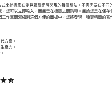
無縫的方式來捕捉您在瀏覽互聯網時閃現的每個想法。不再需要在不
成，您可以立即輸入，而無需在標籤之間跳轉。無論您是在保存
個工作空間濃縮到這個方便的面板中，您將發現一種更精簡的寫作


代方案。

生產力。

。

用程序。

理條目，自動同步。

步的 Google 文檔中。

作內容保持受保護狀態。

級工具
