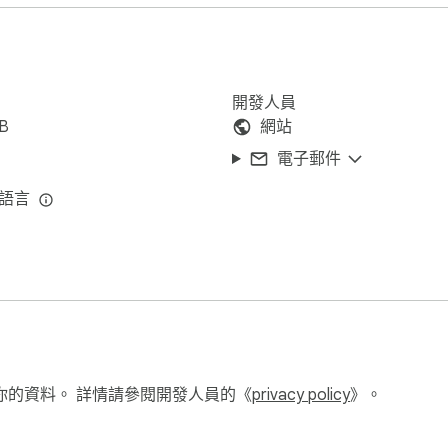
目。

終顯示在屏幕上。

開發人員
擴展程序通過其離線記事本功能解決了這個問題，確保您可以隨
iB
網站
態。一旦重新上線，所有更改將自動同步，為您節省時間和麻煩。
電子郵件
種語言
 記事本需求。

進行加密。

你的資料。 詳情請參閱開發人員的《
privacy policy
》。
。
