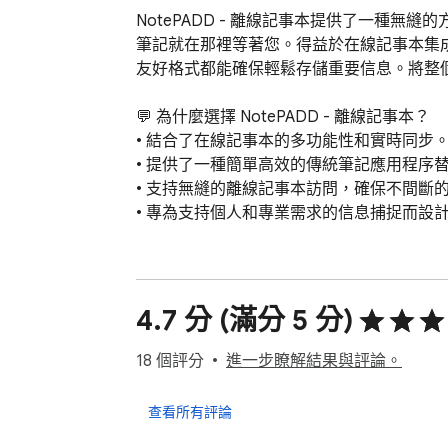
NotePADD - 離線記事本提供了一種
筆記就在那裡等著您。得益於在線記事本集
友好格式都能確保輕鬆存儲重要信息。將整
💬 為什麼選擇 NotePADD - 離線記事本？

• 結合了在線記事本的多功能性和實時同步。
• 提供了一種簡單高效的傳統筆記應用程序替
• 支持無縫的離線記事本訪問，確保不間斷的
• 專為支持個人和專業需求的信息捕捉而設計
🗝 主要功能

✔ 匯出選項：輕鬆匯出筆記條目以用於其他應
✔ 離線模式：在沒有互聯網連接的情況下處
4.7 分 (滿分 5 分)
✔ Google 文檔集成：您的條目安全地存儲在同
✔ 數據安全：使用高級加密選項確保您的寫
18 個評分
進一步瞭解結果與評論。
🌟 NotePADD - 離線記事本是更好記錄的高
查看所有評論
▸ 使用強大的筆記軟件創建精美的條目。
