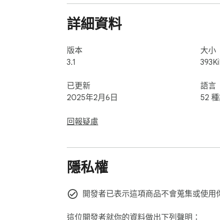
▸ 使用瀏覽器記事本面板隨時隨地查看您的條
▸ 使用 Chrome 筆記同步有效管理項目。

詳細資料
▸ 在任何標籤之間切換，讓記事本擴展程序始
✈️ 隨時隨地提高生產力

版本
大小
是否曾經發現自己沒有互聯網但充滿想法？
3.1
393K
是在長途飛行中，您的條目都保持可訪問狀
已更新
語言
🔐 為安全而設計

2025年2月6日
52 
☑️ 筆記加密確保敏感數據保持私密。

☑️ Google 支持的雲集成支持您的 Chrome
回報疑慮
☑️ 所有安全筆記僅您可訪問，您也可以對其
⚙️ 如何使用 NotePADD - 離線記事本

隱私權
∙ 從 Chrome 網上應用店安裝擴展程序。

∙ 釘選擴展程序以快速訪問您的簡單筆記。

∙ 直接在側邊欄輸入並按您喜好組織內容。

開發者已表示這項商品不會蒐集或使用
∙ 查看您的雲筆記在 Google 文檔中實時更新
這位開發者就你的資料做出下列聲明：