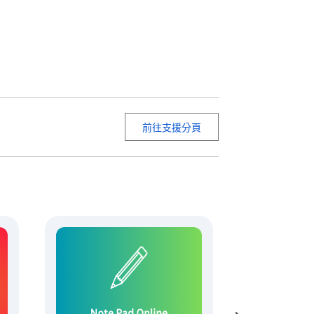
稍縱即逝的想法。無論您是為以後保存簡單筆記
這個擴展程序提供了無與倫比的簡單性。這個
前往支援分頁
作記事本。快速組織想法並將想法存儲在一個
細的大綱、寫日記或存儲參考資料。通過提供