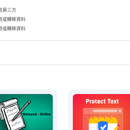
給第三方
捕捉想法。快速筆記功能確保您可以在不打斷工作流程的情況下記下
序都能讓一切觸手可及。對於專業人士、學生和創意人士來說，
用或轉移資料
用或轉移資料
始記事任務和想法。

的靈感轉化為詳細的大綱。

。

。

您的想法和任務。

少的

的 Chrome 擴展程序中。將您的瀏覽器轉變為高效的在線寫
記事本，因此您可以專注於內容而不受干擾。它非常適合創建詳
性。
