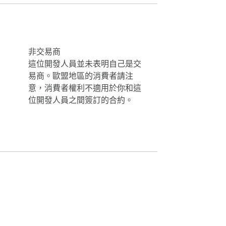
非交易商
時隨地捕捉想法。無論您是在繁忙的咖啡館還
這位開發人員並未表明自己是交


易商。歐盟地區的消費者請注
意，消費者權利不適用於你和這
位開發人員之間簽訂的合約。