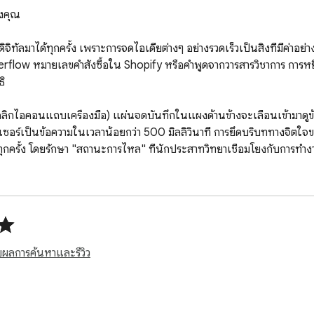
งคุณ

ทัลมาได้ทุกครั้ง เพราะการจดไอเดียต่างๆ อย่างรวดเร็วเป็นสิ่งที่มีค่าอย่า
 Overflow หมายเลขคำสั่งซื้อใน Shopify หรือคำพูดจากวารสารวิชาการ 
ิ

ือคลิกไอคอนแถบเครื่องมือ) แผ่นจดบันทึกในแผงด้านข้างจะเลื่อนเข้ามาดูข
เซอร์เป็นข้อความในเวลาน้อยกว่า 500 มิลลิวินาที การยึดบริบททางจิตใจ
กครั้ง โดยรักษา "สถานะการไหล" ที่นักประสาทวิทยาเชื่อมโยงกับการทำงา
าม ข้อความแสดงข้อผิดพลาดชั่วคราว รหัสสองปัจจัย หรือแนวคิดที่ผ่านไป
คุณเลือก→คลิกขวา→“คัดลอกไปยัง Notepad” (หรือลากข้อความโดยตรง) 
ห้ข้อมูลสุ่มของคุณกลายเป็นบันทึกกิจกรรมโดยปริยายที่คุณสามารถสแกนดู
ยอัตโนมัติและจะดีบาวน์การกดแป้นพิมพ์และบันทึกอัตโนมัติไปยัง chr
วกับผลการค้นหาและรีวิว
ต ข้อความจะปรากฏขึ้นอีกครั้งในครั้งต่อไป เนื่องจากข้อมูลอยู่ในอุปกรณ์ของ
ฉบับร่างไปยังคลาวด์ของบุคคลที่สาม
