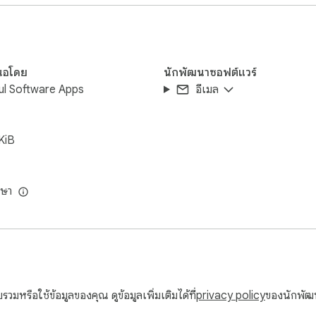
นและนักการตลาดชื่นชอบตัวนับ “123 คำ • 736 อักขระ” ที่มุมนี้ ช่วยลดการ
ือบทคัดย่อทางวิชาการที่มีอักขระสูงสุด 250 คำ ทั้งหมดนี้ทำได้โดยที่ไม
ดาวน์ ส่วนขยายของ Notepad จำนวนมากเพิ่มพื้นที่ข้อความที่ชาญฉลาดขึ
หรือตัวเอียง หรือกดเครื่องหมายแบ็กติ๊กสามครั้งเพื่อเริ่มบล็อกที่กั้นไว้ 
นอโดย
นักพัฒนาซอฟต์แวร์
ณ์แบบสำหรับการทดสอบแบบสอบถาม สไนปเป็ต SQL หรือเทมเพลต README

ul Software Apps
อีเมล
ู้จัดการคลิปบอร์ดมีประสิทธิภาพแต่สามารถเปิดเผยรหัสผ่านหรือคีย์ API ได
ัดเก็บถาวร) โดยไม่ต้องให้การเชื่อมต่อคลิปบอร์ดทั่วโลก เนื่องจากแผงควบ
KiB
ที่แยกจากกันจึงยังคงแยกจากกัน
าษา
มหรือใช้ข้อมูลของคุณ ดูข้อมูลเพิ่มเติมได้ที่
privacy policy
ของนักพั