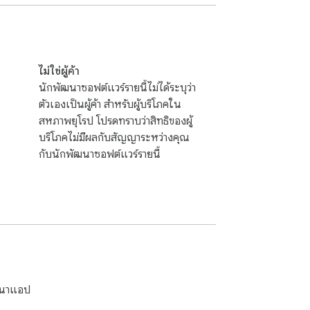
คาดเดาเมื่อร่างทวีตที่มีอักขระไม่เกิน 280 ตัว 
่ต้องเปิดโปรแกรมประมวลผลคำแบบหนักหน่วง

้น: กด Tab เพื่อแทรกอักขระแท็บจริงสำหรับบล็อก
เมื่อใช้ร่วมกับ DevTools ของเบราว์เซอร์แล้ว ส่วน
ไม่ใช่ผู้ค้า
นักพัฒนาซอฟต์แวร์รายนี้ไม่ได้ระบุว่า
ตัวเองเป็นผู้ค้า สำหรับผู้บริโภคใน
้หากกำหนดค่าไม่ถูกต้อง โน้ตบุ๊กของเบราว์เซอร์ให้
สหภาพยุโรป โปรดทราบว่าสิทธิของผู้
คุมมีขอบเขตเฉพาะเบราว์เซอร์ แอปธนาคารหรือผู้
บริโภคไม่มีผลกับสัญญาระหว่างคุณ
กับนักพัฒนาซอฟต์แวร์รายนี้
ฒนาแอป