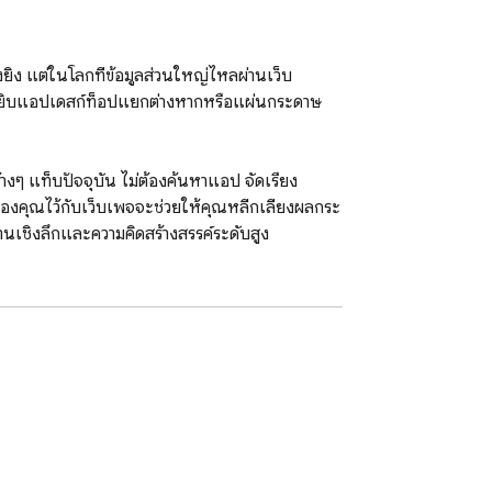
งยิ่ง แต่ในโลกที่ข้อมูลส่วนใหญ่ไหลผ่านเว็บ
การหยิบแอปเดสก์ท็อปแยกต่างหากหรือแผ่นกระดาษ
้างๆ แท็บปัจจุบัน ไม่ต้องค้นหาแอป จัดเรียง
ของคุณไว้กับเว็บเพจจะช่วยให้คุณหลีกเลี่ยงผลกระ
นเชิงลึกและความคิดสร้างสรรค์ระดับสูง

มา มักจะหายไปก่อนที่แอปจดบันทึกอย่างเป็นทางการ
เพื่อไม่ให้พลาดอะไรไป ส่วนขยายจำนวนมาก
ได้ในภายหลัง

ome.storage.local หรือ IndexedDB ทุกๆ สองสาม
คุณเท่านั้น คุณจึงเชื่อถือได้โดยไม่ต้องส่งโค้ด