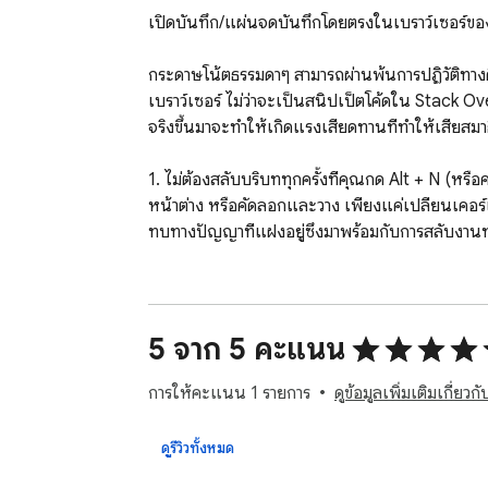
เปิดบันทึก/แผ่นจดบันทึกโดยตรงในเบราว์เซอร์ขอ
กระดาษโน้ตธรรมดาๆ สามารถผ่านพ้นการปฏิวัติทางดิจิ
เบราว์เซอร์ ไม่ว่าจะเป็นสนิปเป็ตโค้ดใน Stack
จริงขึ้นมาจะทำให้เกิดแรงเสียดทานที่ทำให้เสียสมาธ
1. ไม่ต้องสลับบริบททุกครั้งที่คุณกด Alt + N (หร
หน้าต่าง หรือคัดลอกและวาง เพียงแค่เปลี่ยนเคอร์
ทบทางปัญญาที่แฝงอยู่ซึ่งมาพร้อมกับการสลับงานทุ
2. การบันทึกข้อมูลชั่วคราวในทันที หมายเลขติดต
จะโหลดขึ้นมา Notepad ของเบราว์เซอร์ช่วยให้
ประทับเวลาการบันทึกแต่ละครั้งโดยอัตโนมัติ ทำใ
5 จาก 5 คะแนน
3. ส่วนขยายของแผ่นจดบันทึกคุณภาพที่คงอยู่โด
การให้คะแนน 1 รายการ
ดูข้อมูลเพิ่มเติมเกี่ย
ร้อยมิลลิวินาที ปิดแผง ขัดข้องเบราว์เซอร์ หรือรีบู
ต้นฉบับ ข้อมูลรับรองลูกค้า หรือข่าวประชาสัมพันธ์
ดูรีวิวทั้งหมด