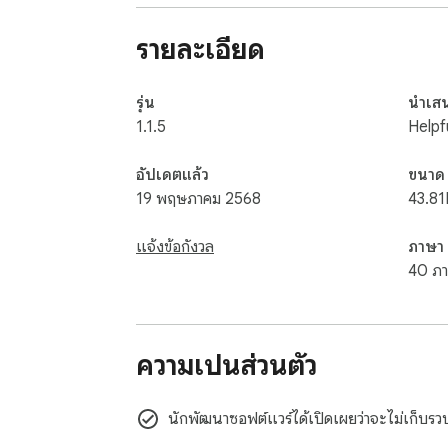
4. การวิเคราะห์คำและอักขระแบบน้ำหนักเบา นักเขีย
คำอธิบายเมตา SEO ที่มีอักขระไม่เกิน 160 ตัว หร
รายละเอียด
5. การจัดรูปแบบอย่างรวดเร็วสำหรับโค้ดและมาร์ก
โค้ด กด Ctrl + B/I เพื่อห่อมาร์กดาวน์ให้เป็นตัวหนา
รุ่น
นำเส
ขยายนี้จะกลายเป็นพื้นที่เตรียมการที่สมบูร
1.1.5
Helpf
6. ทางเลือกของคลิปบอร์ดที่เน้นความเป็นส่วนตัว ผ
อัปเดตแล้ว
ขนาด
ความสะดวกที่คล้ายกัน (ประวัติ การค้นหา พื้นที่จ
19 พฤษภาคม 2568
43.81
จัดการรหัสผ่านของคุณที่ทำงานในบริบทเดสก์ท็อป
แจ้งข้อกังวล
ภาษา
40 ภ
ความเป็นส่วนตัว
นักพัฒนาซอฟต์แวร์ได้เปิดเผยว่าจะไม่เก็บรวบรว