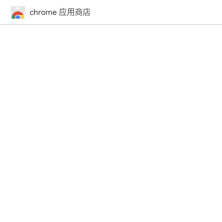
chrome 应用商店