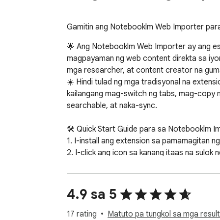
Gamitin ang Notebooklm Web Importer para 
🌟 Ang Notebooklm Web Importer ay ang ess
magpayaman ng web content direkta sa iyong
mga researcher, at content creator na gum
☀️ Hindi tulad ng mga tradisyonal na extens
kailangang mag-switch ng tabs, mag-copy ng
searchable, at naka-sync.

🛠️ Quick Start Guide para sa Notebooklm Im
1. I-install ang extension sa pamamagitan 
2. I-click ang icon sa kanang itaas na sulok 
3. Simulan ang paglikha o pagdaragdag ng m
🧠 Bakit Notebooklm Web Importer?

4.9 sa 5
Sa Notebooklm Web Importer, ang pag-capture
17 rating
Matuto pa tungkol sa mga result