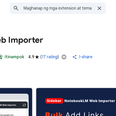
b Importer
Itinampok
4.9
(
17 rating
)
I-share