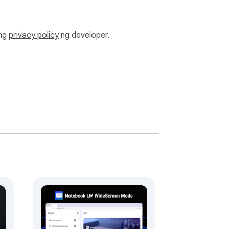
e, pinapataas ang katumpakan ng Q&A, at 
ang
privacy policy
ng developer.