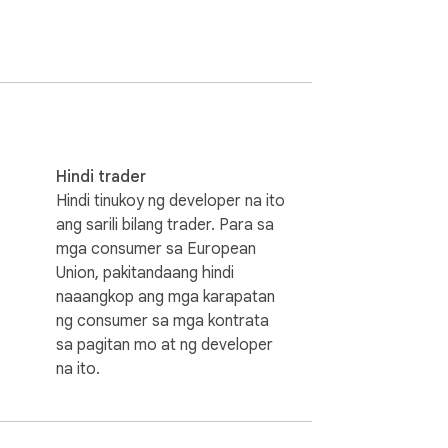
 importer

Hindi trader
Hindi tinukoy ng developer na ito
ang sarili bilang trader. Para sa
mga consumer sa European
Union, pakitandaang hindi
naaangkop ang mga karapatan
ng consumer sa mga kontrata
sa pagitan mo at ng developer
 Web Importer

na ito.
t. Sa Notebooklm Web Importer, ang iyong 