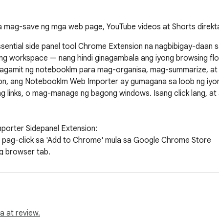
mag-save ng mga web page, YouTube videos at Shorts direkta 
ential side panel tool Chrome Extension na nagbibigay-daan s
 workspace — nang hindi ginagambala ang iyong browsing flow. 
agamit ng notebooklm para mag-organisa, mag-summarize, at ma
ion, ang Notebooklm Web Importer ay gumagana sa loob ng iyong 
 links, o mag-manage ng bagong windows. Isang click lang, at 
porter Sidepanel Extension:

ng pag-click sa 'Add to Chrome' mula sa Google Chrome Store

ng browser tab.

ga source sa iyong mga proyekto nang walang kahirap-hirap!

 ng web link ay nagiging bahagi ng iyong proseso ng pag-iisip —
a at review.