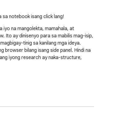
sa notebook isang click lang!
a iyo na mangolekta, mamahala, at 
Ito ay dinisenyo para sa mabilis mag-isip, 
gbigay-tinig sa kanilang mga ideya.

browser bilang isang side panel. Hindi na 
ang iyong research ay naka-structure, 
 hindi isang interruption.
