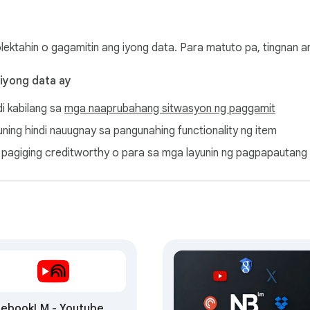
 kung saan sila nararapat. Pinapahusay nito ang pag-summariz
ng:

olektahin o gagamitin ang iyong data. Para matuto pa, tingnan 
ows

 iyong data ay
speech

di kabilang sa
mga naaprubahang sitwasyon ng paggamit


ayuning hindi nauugnay sa pangunahing functionality ng item
t

ang pagiging creditworthy o para sa mga layunin ng pagpapautang
otebooklm Web Importer, maaari mong:

transcript, at balita

n sa text to speech

g mind map

ompt best practices

odcast feature

y nagiging direktang extension ng iyong content workflow.

ebookLM - Youtube