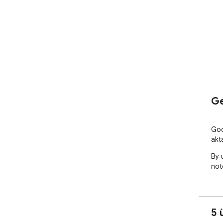
Ge
Goo
akt
By 
not
5 