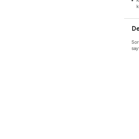
K
k
De
Soru
say