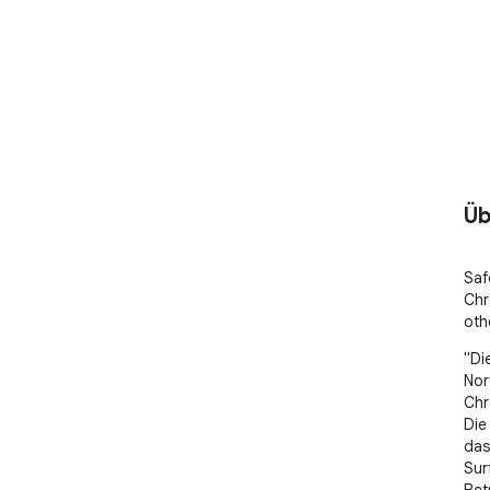
Üb
Saf
Chr
othe
"Die
Nor
Chr
Die
das
Sur