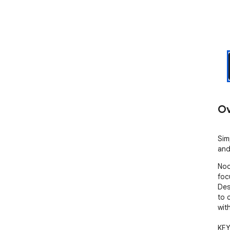
Ov
Sim
and
Noo
foc
Des
to 
wit
KEY