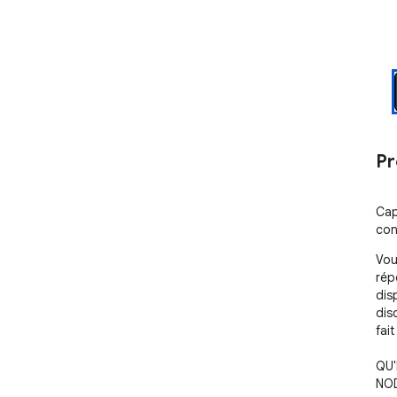
Pr
Cap
con
Vou
rép
dis
dis
fait
QU'
NOD