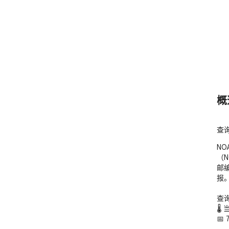
概
查
N
（
邮
报。
查询
🌡
📅