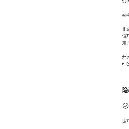
55
举
非
该
知
开
隐
该