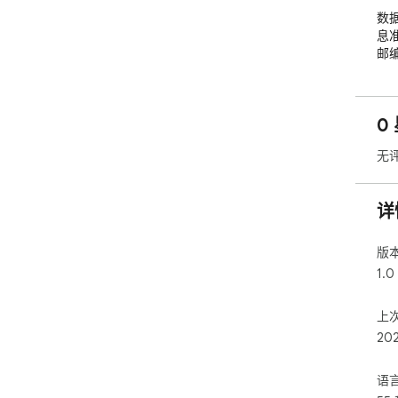
数据
息
邮
扩展
本
0
无
详
版
1.0
上
20
语