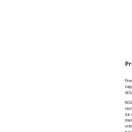
Pr
Pre
nap
drž
NOA
raz
za 
mes
vre