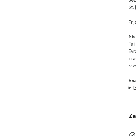
Št. 
Prij
Nis
Ta i
Evr
pra
razv
Raz
Za