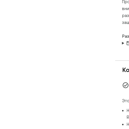
Про
вни
раз
защ
Ра
Ко
Это
Н
р
Н