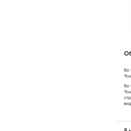
О
No 
You
No 
You
стр
вид
5 