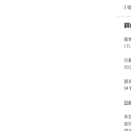
3 
Aut
wor
the
詳
ret
📷 
版
1.11
Det
• d
已
• d
20
• d
• P
語
Als
34
loa
ima
回
🔧 
非
Sit
這
ind
請