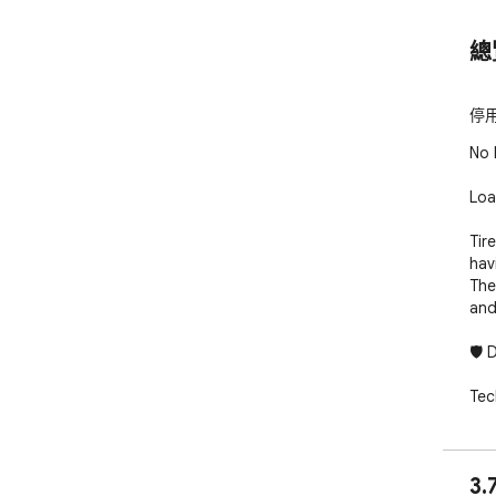
總
停
No 
Loa
Tir
hav
The
and 
🛡️ 
Tec
int
fun
popu
3.
and 