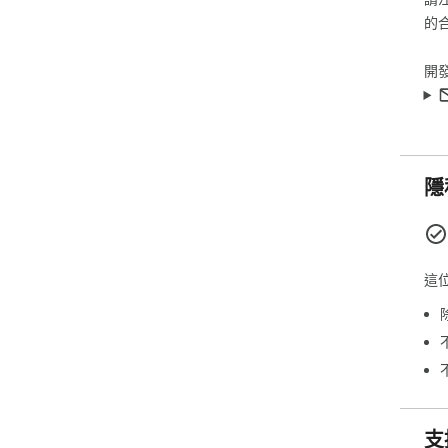
Glo
的
scr
開
Adv
loa
ada
Con
con
隱
🌍 
Int
這
Español, العربية, हिन्द
本語,
Rea
defa
secu
## 
支