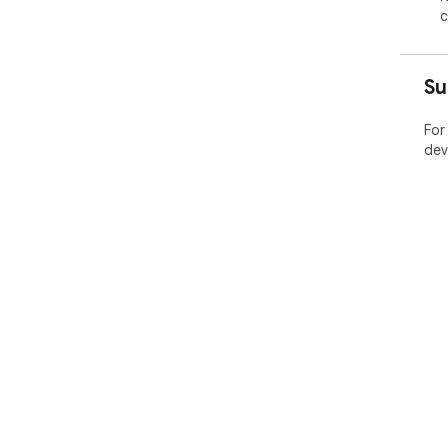
c
Su
For
dev