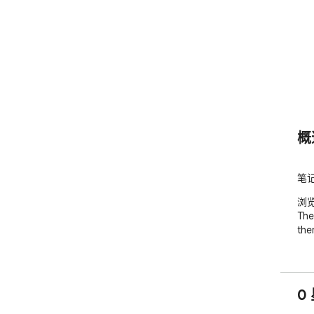
概
笔
浏览
The
the
0