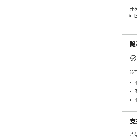
开
隐
该
支
若