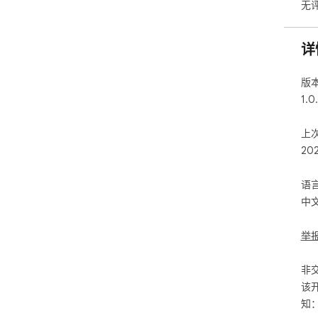
无
详
版
1.0
上
20
语
中
举
非
该
知