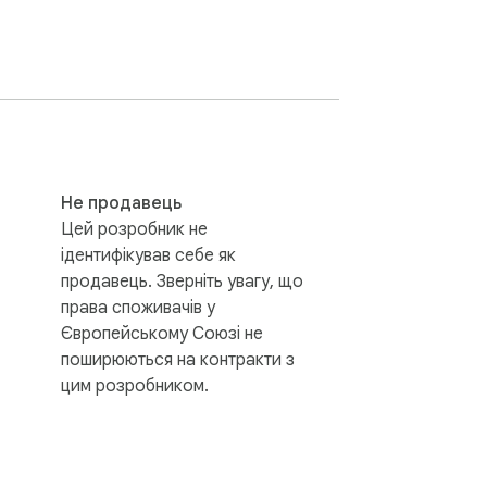
Не продавець
Цей розробник не
оточні значення, напрямок тренду, 
ідентифікував себе як
ані діапазони, які допомагають вам 
продавець. Зверніть увагу, що
права споживачів у
Європейському Союзі не
поширюються на контракти з
цим розробником.