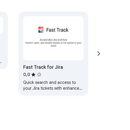
мання записів глюкози, лікувань, 
 інсулін на борту та активні вуглеводи, 
Nightscout та налаштування безпечно 
асної інстанції Nightscout.

оби відкриття:

p
Fast Track for Jira
0,0
Quick search and access to
your Jira tickets with enhanced
board experience
 переміщення між опціями, Enter для 
новлених інструментах ShiftShift та 
емною темою. Оберіть з 52 мов 