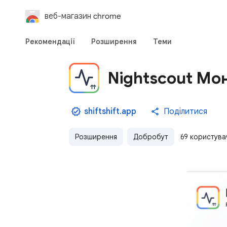
веб-магазин chrome
Рекомендації
Розширення
Теми
Nightscout Мо
shiftshift.app
Поділитися
Розширення
Добробут
69 користува