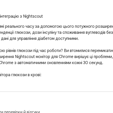
інтеграцію з Nightscout
жимі реального часу за допомогою цього потужного розширен
нденції глюкози, дози інсуліну та споживання вуглеводів б
 дані для управління діабетом доступними.

ою рівнів глюкози під час роботи? Ви втомилися перемикати
ширення Nightscout монітор для Chrome вирішує ці проблеми
Chrome з автоматичними оновленнями кожні 30 секунд.

тора глюкози в крові:

му часі з автоматичними оновленнями значка на іконці розшир
 кількох часових діапазонів, включаючи періоди 3, 6, 12 і 24
я вуглеводів безпосередньо на графіку глюкози

ві налаштувань вашого профілю Nightscout

дповідно до ваших уподобань

и перевірки й відгуки.