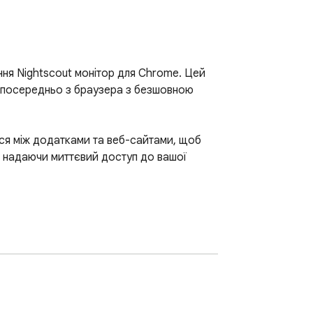
ня Nightscout монітор для Chrome. Цей 
езпосередньо з браузера з безшовною 
ся між додатками та веб-сайтами, щоб 
, надаючи миттєвий доступ до вашої 
ення

 години
