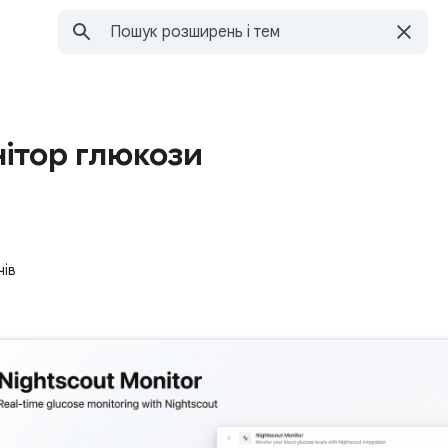
нітор глюкози
чів