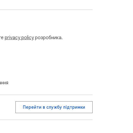
ьте
privacy policy
розробника.


ні глюкози змінюються з часом з плавними 
ання
ласті, які показують цільові діапазони, 
Перейти в службу підтримки
езпечуючи, що ви завжди бачите 
кольоровим індикатором стану.
