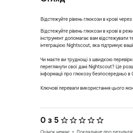
Відстежуйте рівень глюкози в крові через 
Відстежуйте рівень глюкози в крові в ре
інструмент допомагає вам відстежувати те
інтеграцією Nightscout, яка підтримує ваші
Чи маєте ви труднощі з швидкою перевірк
переглянути свої дані Nightscout? Це роз
інформації про глюкозу безпосередньо в 
Ключові переваги використання цього моні
1️⃣ Переглядайте рівні глюкози в реально
2️⃣ Відстежуйте тенденції глюкози протягом
3️⃣ Моніторте дози інсуліну та споживанн
0 з 5
4️⃣ Налаштуйте цільові діапазони на осно
5️⃣ Підтримка одиниць mg/dL та mmol/L ві
Оцінок немає
Докладніше про результат