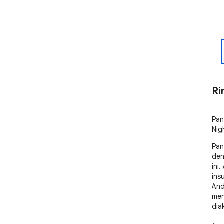
Ri
Pan
Nig
Pan
den
ini
ins
And
men
diak