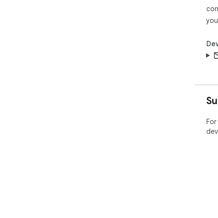
con
you
Dev
Su
For
dev