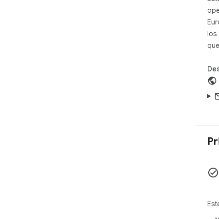
par
ope
Tra
Eur
afe
los
opo
que
cui
tod
Des
a t
teñi
¡El
Pr
Est