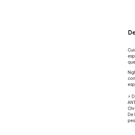
De
Cui
esp
que
Nig
con
esp
⚡ D
ANT
Chr
De 
pes
⚡De