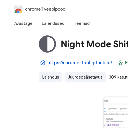
chrome'i veebipood
Avastage
Laiendused
Teemad
Night Mode Shi
https://chrome-tool.github.io/
E
Laiendus
Juurdepääsetavus
309 kasut