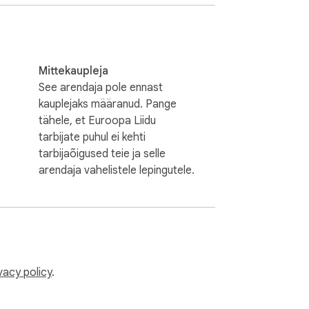
 eye-friendly way to surf the web.
Mittekaupleja
See arendaja pole ennast
kauplejaks määranud. Pange
tähele, et Euroopa Liidu
tarbijate puhul ei kehti
tarbijaõigused teie ja selle
arendaja vahelistele lepingutele.
vacy policy
.