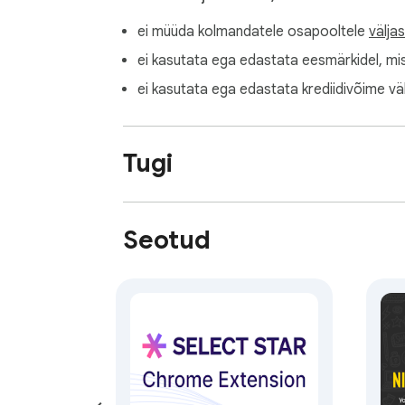
ei müüda kolmandatele osapooltele
välja
ei kasutata ega edastata eesmärkidel, mi
ei kasutata ega edastata krediidivõime vä
Tugi
Seotud