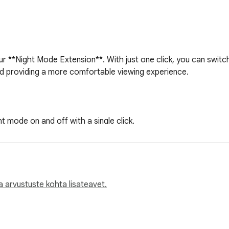
 **Night Mode Extension**. With just one click, you can switch 
d providing a more comfortable viewing experience.

t mode on and off with a single click.

ight mode by selecting your preferred colors and their intensity
 strain and fatigue, making it ideal for extended screen time.

s and visually pleasing experience across all websites.

sy to use, suitable for users of all levels.

 arvustuste kohta lisateavet.
l effects of blue light exposure.
