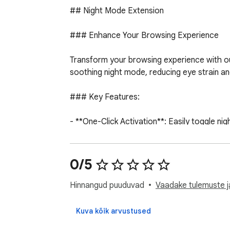
## Night Mode Extension

### Enhance Your Browsing Experience

Transform your browsing experience with our
soothing night mode, reducing eye strain an
### Key Features:

- **One-Click Activation**: Easily toggle nigh
- **Customizable Colors**: Personalize the n
- **Eye Protection**: Designed to reduce eye
- **Consistent Experience**: Enjoy a seamles
0/5
- **User-Friendly Interface**: Intuitive and ea
Hinnangud puuduvad
Vaadake tulemuste ja
### Why Choose Night Mode?

Kuva kõik arvustused
- **Reduce Blue Light**: Minimize the harmfu