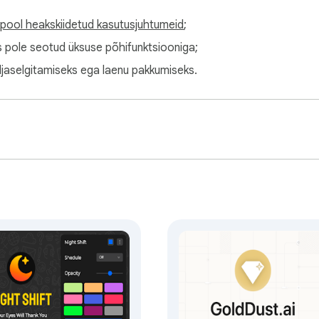
spool heakskiidetud kasutusjuhtumeid
;
s pole seotud üksuse põhifunktsiooniga;
ljaselgitamiseks ega laenu pakkumiseks.