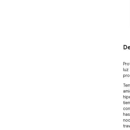
De
Pro
luz 
pro
Tem
ami
hip
tie
cor
has
noc
tra