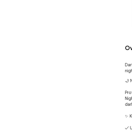
Ov
Dar
nig
🌙 
Pro
Nig
dar
✨ K
✓ U