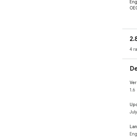
Eng
OEC
Thi
phr
refl
2.
bei
4 r
Dev
Hug
Mat
De
——
Feat
Ver
1.6
Easy
Wor
Up
Cha
Jul
Onl
NHS
Nev
La
Eng
——