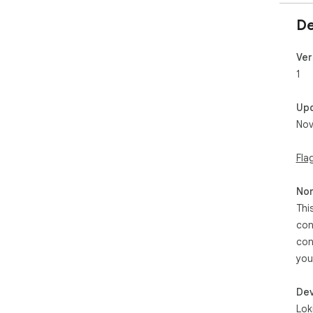
De
Ver
1
Up
Nov
Fla
Non
Thi
con
con
you
Dev
Lok