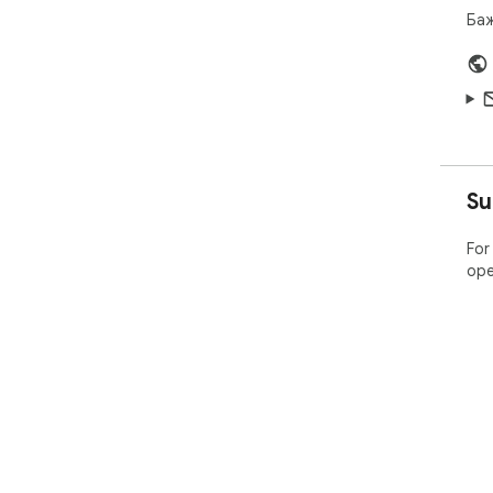
Баж
Su
For
ope