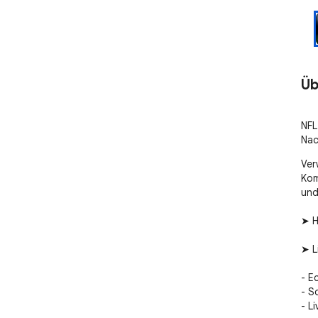
Üb
NFL
Nac
Ver
Kom
und
➤ H
➤ L
- E
- S
- L