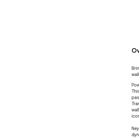
Ov
Bri
wal
Pow
Thi
pas
Tra
wal
ico
Ney
dyn