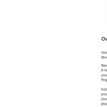
Ov
Voi
lib
Nex
A f
you
fing
Ins
you
you
plu