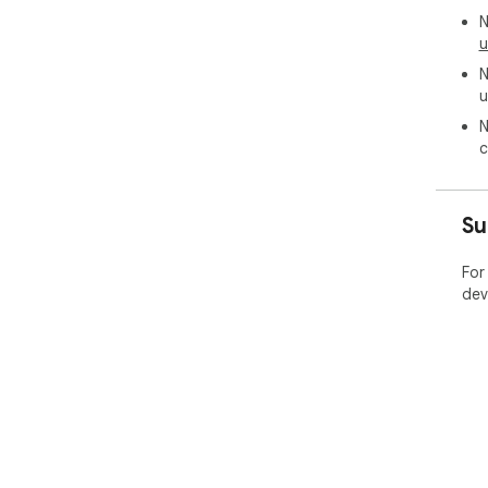
N
u
N
u
N
c
Su
For
dev