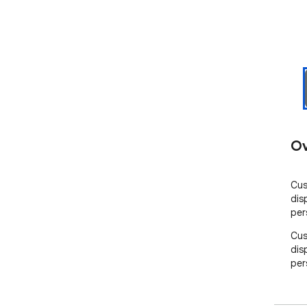
Ov
Cus
dis
per
Cus
dis
per