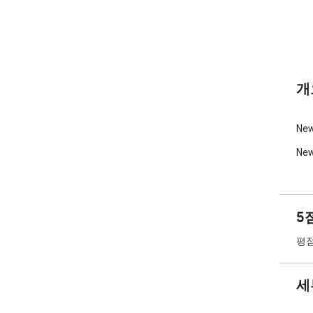
개
New
New
5
평점
세