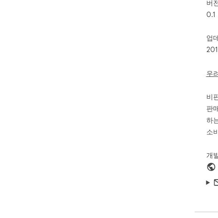
버
0.1
업
20
우
비
판매
하는
소비
개