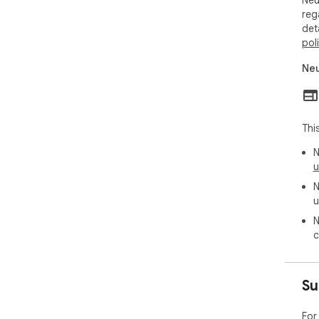
Neu
reg
det
pol
Neu
Thi
N
u
N
u
N
c
Su
For