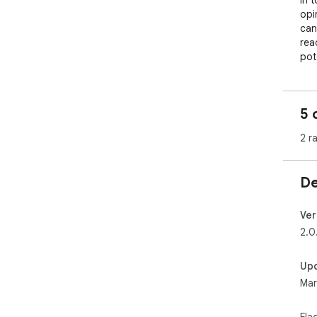
In t
opi
can
rea
pot
jud
Loc
5 
pus
con
2 r
neu
ove
emo
De
Ver
2.0
Up
Mar
Fla