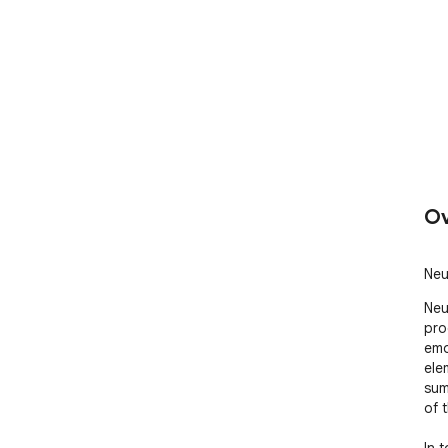
Ov
Neu
Neu
pro
emo
ele
sum
of t