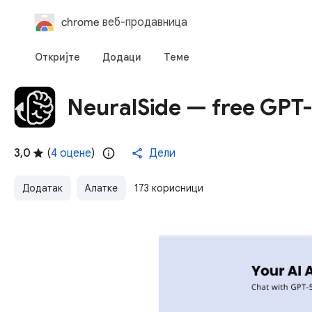
chrome веб-продавница
Откријте
Додаци
Теме
NeuralSide — free GPT-
3,0
(
4 оцене
)
Дели
Додатак
Алатке
173 корисници