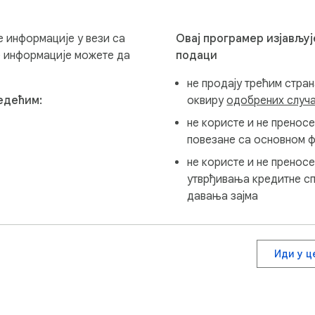
ће информације у вези са
Овај програмер изјављуј
 информације можете да
подаци
не продају трећим стран
ледећим:
оквиру
одобрених случ
не користе и не преносе
повезане са основном ф
не користе и не пренос
утврђивања кредитне с
давања зајма
Иди у ц