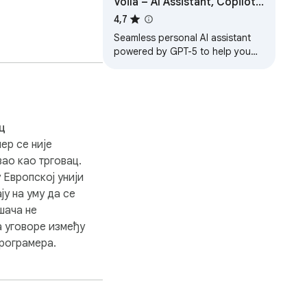
Voila – AI Assistant, Copilot
and AI Writer
4,7
Seamless personal AI assistant
powered by GPT-5 to help you
create, write, summarize,
brainstorm, and research on any
website.
ц
vailable

ер се није
ао као трговац.
 Европској унији
er.

ју на уму да се
шача не
а уговоре између
програмера.