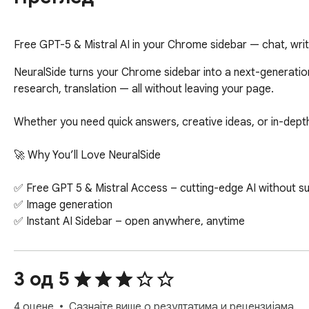
Free GPT-5 & Mistral AI in your Chrome sidebar — chat, wri
NeuralSide turns your Chrome sidebar into a next-generation AI
research, translation — all without leaving your page.

Whether you need quick answers, creative ideas, or in-depth 
🚀 Why You’ll Love NeuralSide

✅ Free GPT 5 & Mistral Access – cutting-edge AI without su
✅ Image generation

✅ Instant AI Sidebar – open anywhere, anytime

✅ Сhat about anything

✅ AI Writing & Editing – create, rewrite, and improve any tex
✅ Code Assistant – write, debug, and explain code in second
3 од 5
✅ Multilingual Support – ideal for work, study, or travel

✅ Minimal, Fast, Distraction-Free – focus on what matters

4 оцене
Сазнајте више о резултатима и рецензијама.