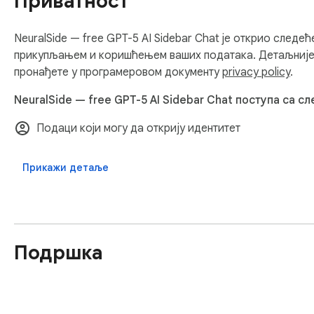
Приватност
NeuralSide — free GPT-5 AI Sidebar Chat је открио следе
прикупљањем и коришћењем ваших података. Детаљније
пронађете у програмеровом документу
privacy policy
.
NeuralSide — free GPT-5 AI Sidebar Chat поступа са с
Подаци који могу да открију идентитет
Прикажи детаље
Подршка