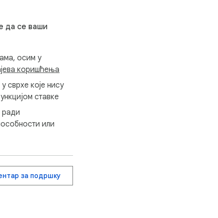
е да се ваши
ама, осим у
ајева коришћења
 у сврхе које нису
ункцијом ставке
е ради
пособности или
ентар за подршку