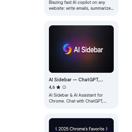
Blazing fast AI copilot on any
website: write emails, summarize
articles, do research, fix your
writing using GPT-5 or Claude
Sonnet
AI Sidebar — ChatGPT,
Claude, Gemini — FREE &
4,6
Unlimited
AI Sidebar & AI Assistant for
Chrome. Chat with ChatGPT,
Claude & Gemini in one side
panel. 100% free, with unlimited
usage.