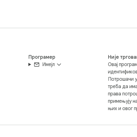
Програмер
Није тргова
button to the left of the input field. 10 generation per day is a
Имејл
Овај програм
идентификов
Потрошачи у
pen your Chrome sidebar, and make every browsing session smart
треба да има
права потро
примењују н
њих и овог 