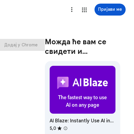
Пријави ме
Можда ће вам се
Додај у Chrome
свидети и…
AI Blaze: Instantly Use AI in
Any Webpage
5,0