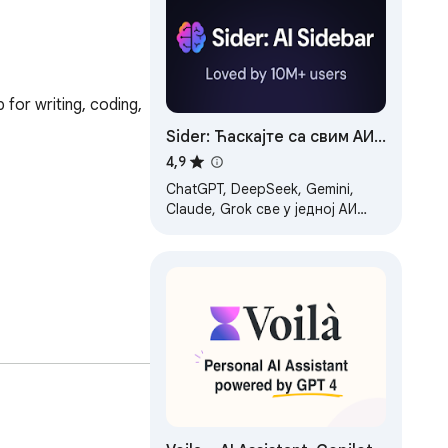
for writing, coding, 
Sider: Ћаскајте са свим АИ:
GPT-5, Claude, DeepSeek,
4,9
Gemini, Grok
ChatGPT, DeepSeek, Gemini,
Claude, Grok све у једној АИ
бочној траци за АИ претрагу,
читање и писање.