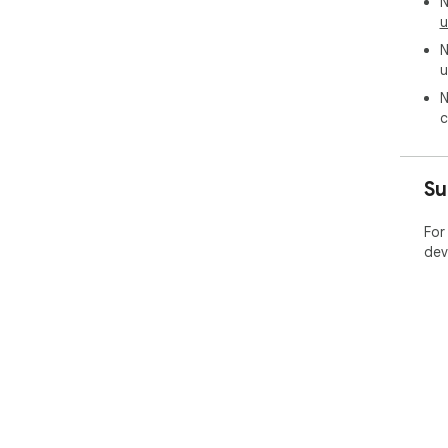
N
u
N
u
N
c
Su
For
dev