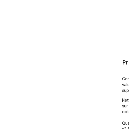
Pr
Con
val
sup
Netf
sur 
opt
Que