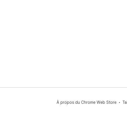
con
4. 
une
5. 
tou
━━━
Par
obs
tou
expé
Déc
htt
cha
À propos du Chrome Web Store
Ta