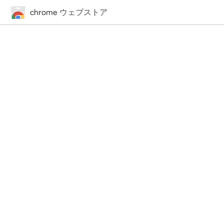
chrome ウェブストア