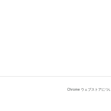
1.0.1
 
Chrome ウェブストアにつ