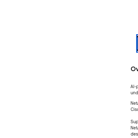
Ov
AI-
und
Net
Cis
Sup
Net
des