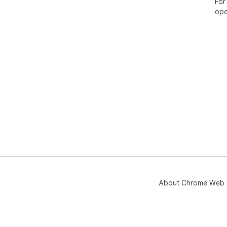
For
ope
About Chrome Web 