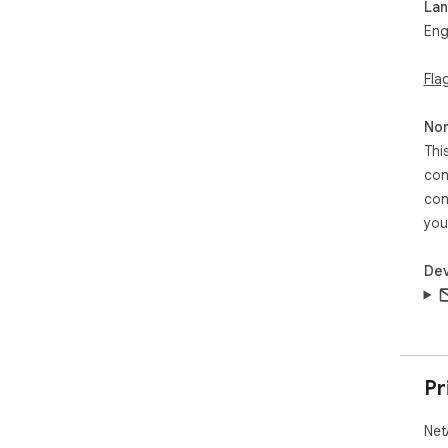
La
com
Eng
Fla
Non
Thi
con
con
you
Dev
Pr
Net