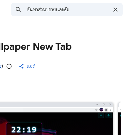
llpaper New Tab
ร
)
แชร์