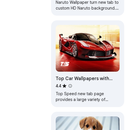
Naruto Wallpaper turn new tab to
custom HD Naruto background.
Naruto wallpaper background
theme for anime fans.
Top Car Wallpapers with
News & Reviews
4.4
Top Speed new tab page
provides a large variety of
stunning car wallpapers with the
latest car news and new model
reviews.