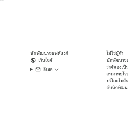
ection of stylish visuals including car neon wallpaper designs a
k car wallpaper and optimized auto wallpaper formats suitable fo
werful visuals such as supercar wallpaper, modern automotive 
ue background with car, ranging from minimal neon styles to b
stantly with a centered shortcut panel.

นักพัฒนาซอฟต์แวร์
ไม่ใช่ผู้ค้า
e while still delivering visually rich cool backgrounds car exper
เว็บไซต์
นักพัฒนาซอฟ
ke clock, shortcuts, and visual components from the settings m
ว่าตัวเองเป็
อีเมล
สหภาพยุโรป 
appreciate both performance aesthetics and clean UI design. It
บริโภคไม่ม
ools.

กับนักพัฒนา
houghts and problems.