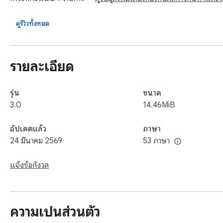
New Tab Detailed Features

✓ Neon Car Wallpapers in New Tab: Experience a rotating coll
ดูรีวิวทั้งหมด
scenes.

✓ 4K & HD Image Quality: Enjoy sharp visuals with a mix of 4
✓ Supercar & Automotive Themes: The extension includes po
รายละเอียด
scenes with a strong visual identity.

✓ Dynamic Background Experience: Each tab presents a uniq
✓ Quick Access Shortcuts: Access your favorite platforms in
รุ่น
ขนาด
✓ Minimal & Clean Interface: Designed to stay distraction-fre
3.0
14.46MiB
✓ Customizable Settings Panel: Toggle interface elements li
อัปเดตแล้ว
ภาษา
Neon Super Car HD Wallpaper New Tab is built for users who 
24 มีนาคม 2569
53 ภาษา
visuals such as wallpaper 4k car options with practical daily t
แจ้งข้อกังวล
Help and Contact

Contact with us at info@cawallpaper.com and share your t
ความเป็นส่วนตัว