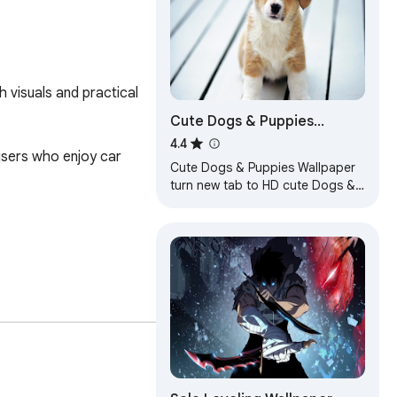
 visuals and practical 
Cute Dogs & Puppies
Wallpaper
4.4
sers who enjoy car 
Cute Dogs & Puppies Wallpaper
turn new tab to HD cute Dogs &
Puppies background. Custom
Dog & Puppy wallpaper themes
for fans.