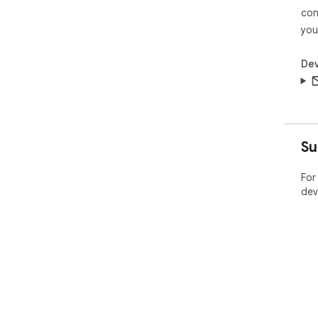
con
you
Dev
Su
For
dev