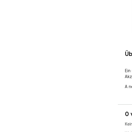
Üb
Ein
Akz
A n
0 
Kei