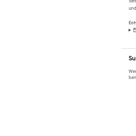
Ver
und
Ent
Su
Wen
ben