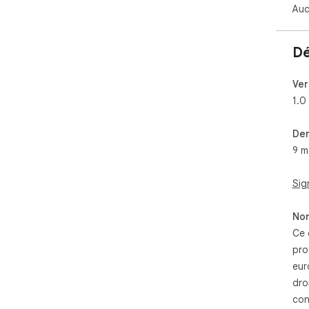
Auc
Dé
Ver
1.0
Der
9 m
Sig
Non
Ce 
pro
eur
dro
con