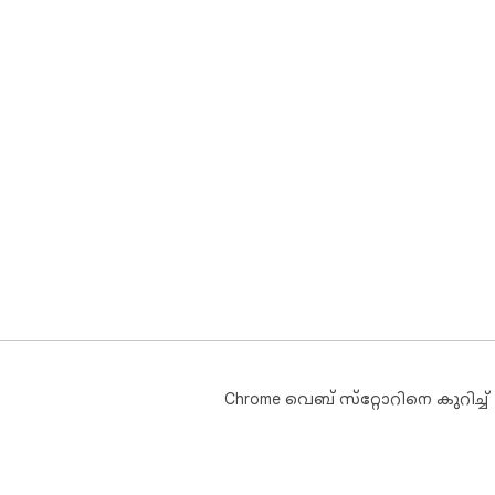
Chrome വെബ് സ്‌റ്റോറിനെ കുറിച്ച്