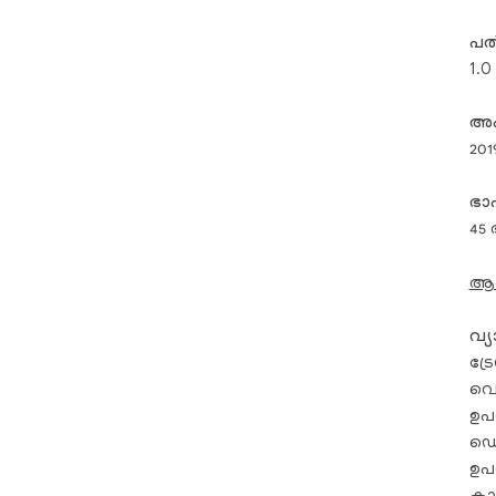
പതി
1.0
അപ്
201
ഭ
45
ആശങ
വ്
ട്
വെള
ഉപ
ഡെ
ഉപ
കാര