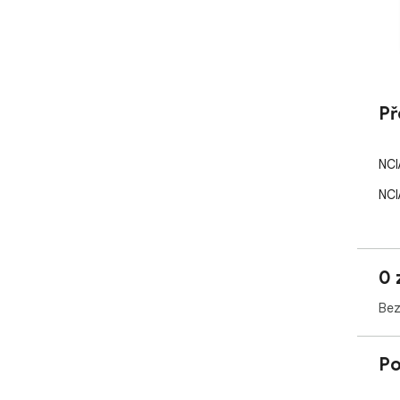
Př
NCI
NCI
0 
Bez
Po