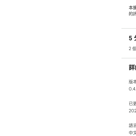
本
的
課
5 
2 
詳
版
0.4
已
20
語
中