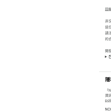
回
非
這
請
的
開
隱
「N
資
pol
NC