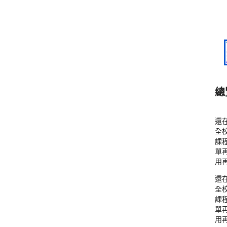
總
還
全校
課
單
用再
還
全校
課
單
用再