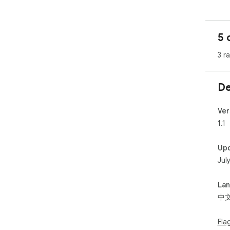
5 
3 r
De
Ver
1.1
Up
Jul
La
中
Fla