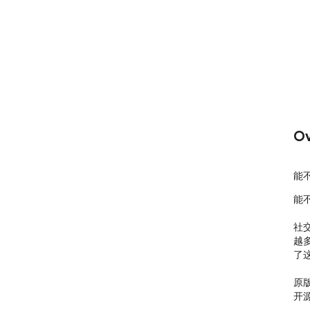
Ov
能
能不
社
越
了
原版:
开源仓