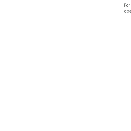
For
ope