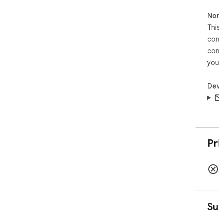
Non
Thi
con
con
you
Dev
Pr
Su