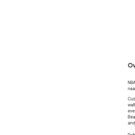
Ov
NBA
naa
Cus
wal
eve
Bea
and