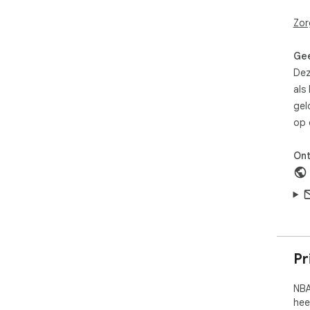
NBA
exp
Zor
Wal
Gee
Dez
als
gel
op 
Ont
Pr
NBA
hee